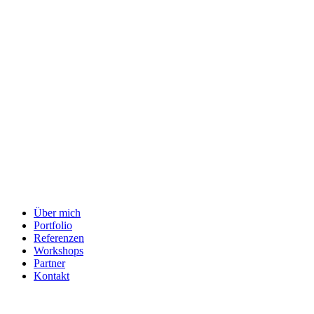
Alfred Tschager-
Photography & Coaching KG
Stroblwiese 8,
I-39053 Karneid (BZ)
+39 335 5839614
klick@tschager-foto.com
Über mich
Portfolio
Referenzen
Workshops
Partner
Kontakt